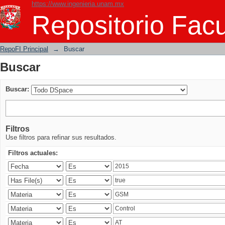
https://www.ingenieria.unam.mx
Buscar
Repositorio Facu
RepoFI Principal
→
Buscar
Buscar
Buscar:
Filtros
Use filtros para refinar sus resultados.
Filtros actuales: