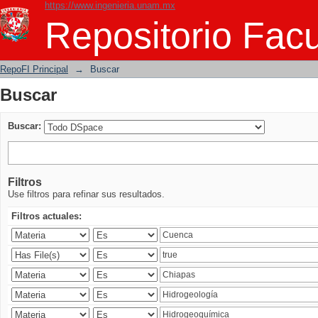
https://www.ingenieria.unam.mx
Buscar
Repositorio Facu
RepoFI Principal
→
Buscar
Buscar
Buscar:
Filtros
Use filtros para refinar sus resultados.
Filtros actuales: