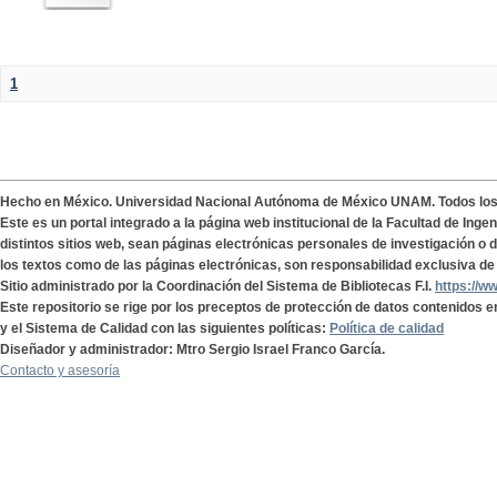
1
Hecho en México. Universidad Nacional Autónoma de México UNAM. Todos lo
Este es un portal integrado a la página web institucional de la Facultad de Ing
distintos sitios web, sean páginas electrónicas personales de investigación o de
los textos como de las páginas electrónicas, son responsabilidad exclusiva de 
Sitio administrado por la Coordinación del Sistema de Bibliotecas F.I.
https://w
Este repositorio se rige por los preceptos de protección de datos contenidos e
y el Sistema de Calidad con las siguientes políticas:
Política de calidad
Diseñador y administrador: Mtro Sergio Israel Franco García.
Contacto y asesoría