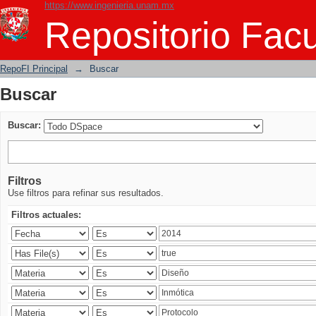
https://www.ingenieria.unam.mx
Buscar
Repositorio Facu
RepoFI Principal
→
Buscar
Buscar
Buscar:
Filtros
Use filtros para refinar sus resultados.
Filtros actuales: