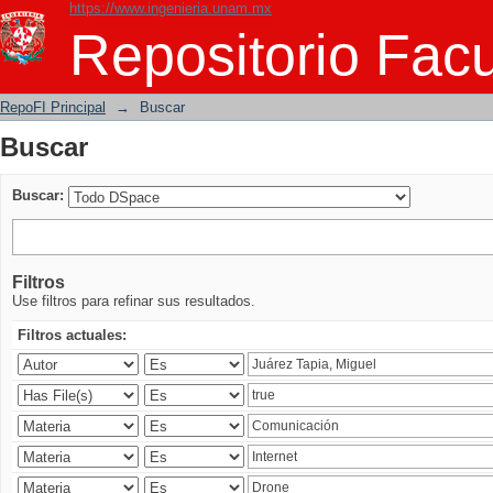
https://www.ingenieria.unam.mx
Buscar
Repositorio Facu
RepoFI Principal
→
Buscar
Buscar
Buscar:
Filtros
Use filtros para refinar sus resultados.
Filtros actuales: