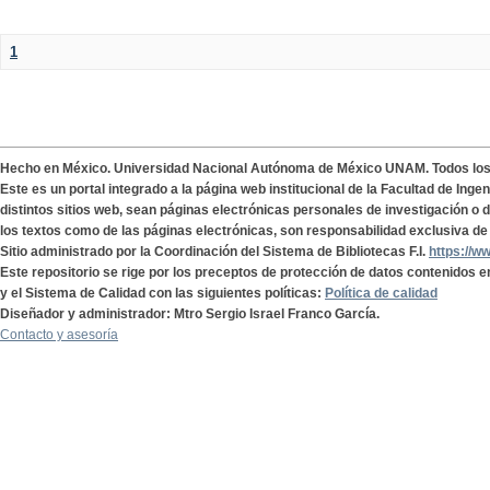
1
Hecho en México. Universidad Nacional Autónoma de México UNAM. Todos lo
Este es un portal integrado a la página web institucional de la Facultad de Ing
distintos sitios web, sean páginas electrónicas personales de investigación o de
los textos como de las páginas electrónicas, son responsabilidad exclusiva de 
Sitio administrado por la Coordinación del Sistema de Bibliotecas F.I.
https://w
Este repositorio se rige por los preceptos de protección de datos contenidos e
y el Sistema de Calidad con las siguientes políticas:
Política de calidad
Diseñador y administrador: Mtro Sergio Israel Franco García.
Contacto y asesoría