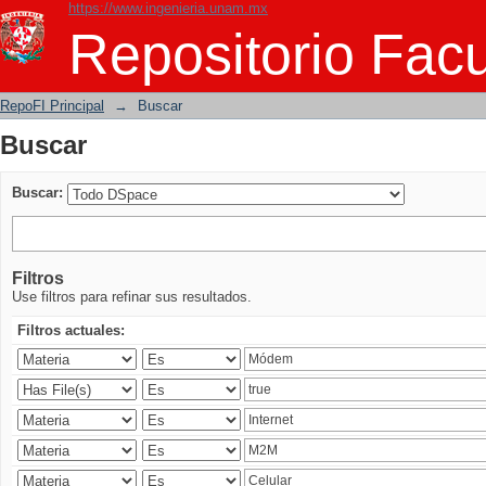
https://www.ingenieria.unam.mx
Buscar
Repositorio Facu
RepoFI Principal
→
Buscar
Buscar
Buscar:
Filtros
Use filtros para refinar sus resultados.
Filtros actuales: