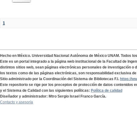
1
Hecho en México. Universidad Nacional Autónoma de México UNAM. Todos lo
Este es un portal integrado a la página web institucional de la Facultad de Ing
distintos sitios web, sean páginas electrónicas personales de investigación o de
los textos como de las páginas electrónicas, son responsabilidad exclusiva de 
Sitio administrado por la Coordinación del Sistema de Bibliotecas F.I.
https://w
Este repositorio se rige por los preceptos de protección de datos contenidos e
y el Sistema de Calidad con las siguientes políticas:
Política de calidad
Diseñador y administrador: Mtro Sergio Israel Franco García.
Contacto y asesoría