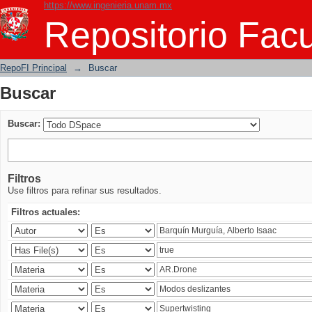
https://www.ingenieria.unam.mx
Buscar
Repositorio Facu
RepoFI Principal
→
Buscar
Buscar
Buscar:
Filtros
Use filtros para refinar sus resultados.
Filtros actuales: