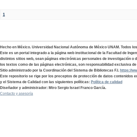
1
Hecho en México. Universidad Nacional Autónoma de México UNAM. Todos lo
Este es un portal integrado a la página web institucional de la Facultad de Ing
distintos sitios web, sean páginas electrónicas personales de investigación o de
los textos como de las páginas electrónicas, son responsabilidad exclusiva de 
Sitio administrado por la Coordinación del Sistema de Bibliotecas F.I.
https://w
Este repositorio se rige por los preceptos de protección de datos contenidos e
y el Sistema de Calidad con las siguientes políticas:
Política de calidad
Diseñador y administrador: Mtro Sergio Israel Franco García.
Contacto y asesoría