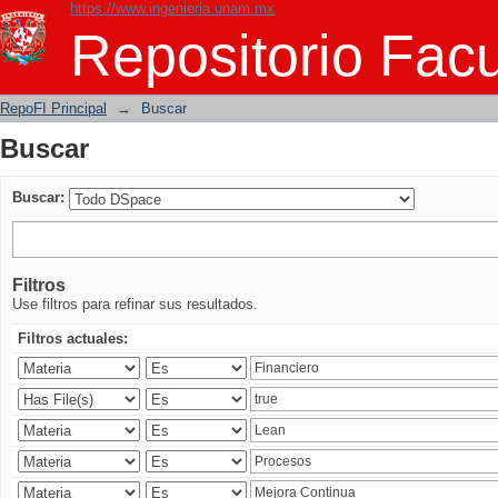
https://www.ingenieria.unam.mx
Buscar
Repositorio Facu
RepoFI Principal
→
Buscar
Buscar
Buscar:
Filtros
Use filtros para refinar sus resultados.
Filtros actuales: