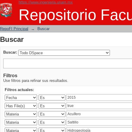
https://www.ingenieria.unam.mx
Buscar
Repositorio Facu
RepoFI Principal
→
Buscar
Buscar
Buscar:
Filtros
Use filtros para refinar sus resultados.
Filtros actuales: