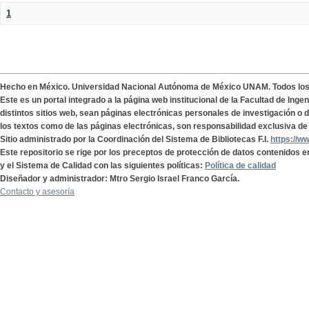
1
Hecho en México. Universidad Nacional Autónoma de México UNAM. Todos lo
Este es un portal integrado a la página web institucional de la Facultad de Ing
distintos sitios web, sean páginas electrónicas personales de investigación o de
los textos como de las páginas electrónicas, son responsabilidad exclusiva de 
Sitio administrado por la Coordinación del Sistema de Bibliotecas F.I.
https://w
Este repositorio se rige por los preceptos de protección de datos contenidos e
y el Sistema de Calidad con las siguientes políticas:
Política de calidad
Diseñador y administrador: Mtro Sergio Israel Franco García.
Contacto y asesoría