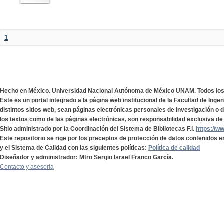
1
Hecho en México. Universidad Nacional Autónoma de México UNAM. Todos lo
Este es un portal integrado a la página web institucional de la Facultad de Ing
distintos sitios web, sean páginas electrónicas personales de investigación o de
los textos como de las páginas electrónicas, son responsabilidad exclusiva de 
Sitio administrado por la Coordinación del Sistema de Bibliotecas F.I.
https://w
Este repositorio se rige por los preceptos de protección de datos contenidos e
y el Sistema de Calidad con las siguientes políticas:
Política de calidad
Diseñador y administrador: Mtro Sergio Israel Franco García.
Contacto y asesoría