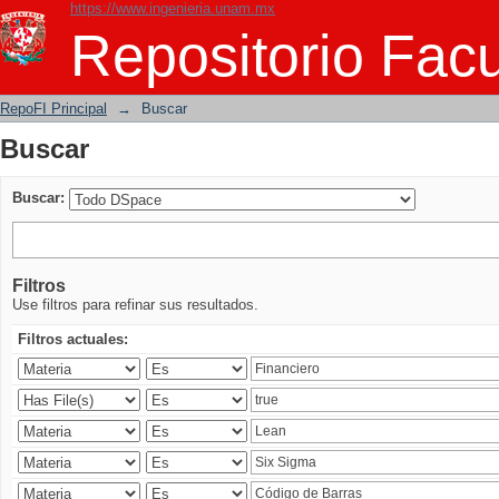
https://www.ingenieria.unam.mx
Buscar
Repositorio Facu
RepoFI Principal
→
Buscar
Buscar
Buscar:
Filtros
Use filtros para refinar sus resultados.
Filtros actuales: