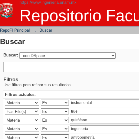
https://www.ingenieria.unam.mx
Buscar
Repositorio Facu
RepoFI Principal
→
Buscar
Buscar
Buscar:
Filtros
Use filtros para refinar sus resultados.
Filtros actuales: