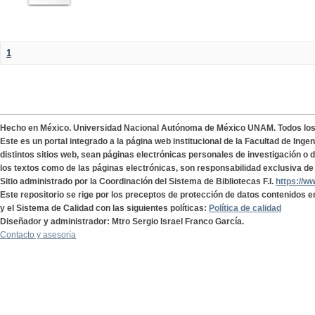
1
Hecho en México. Universidad Nacional Autónoma de México UNAM. Todos lo
Este es un portal integrado a la página web institucional de la Facultad de Ing
distintos sitios web, sean páginas electrónicas personales de investigación o de
los textos como de las páginas electrónicas, son responsabilidad exclusiva de 
Sitio administrado por la Coordinación del Sistema de Bibliotecas F.I.
https://w
Este repositorio se rige por los preceptos de protección de datos contenidos e
y el Sistema de Calidad con las siguientes políticas:
Política de calidad
Diseñador y administrador: Mtro Sergio Israel Franco García.
Contacto y asesoría