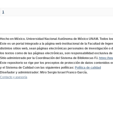
1
Hecho en México. Universidad Nacional Autónoma de México UNAM. Todos lo
Este es un portal integrado a la página web institucional de la Facultad de Ing
distintos sitios web, sean páginas electrónicas personales de investigación o de
los textos como de las páginas electrónicas, son responsabilidad exclusiva de 
Sitio administrado por la Coordinación del Sistema de Bibliotecas F.I.
https://w
Este repositorio se rige por los preceptos de protección de datos contenidos e
y el Sistema de Calidad con las siguientes políticas:
Política de calidad
Diseñador y administrador: Mtro Sergio Israel Franco García.
Contacto y asesoría