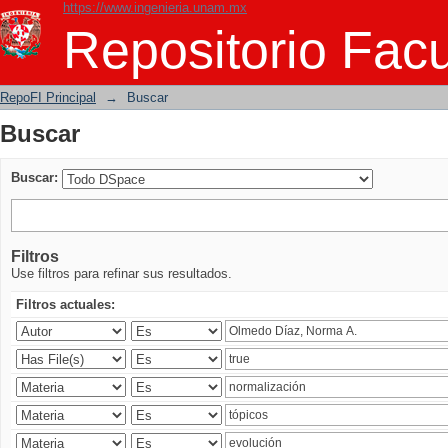
https://www.ingenieria.unam.mx
Buscar
Repositorio Facu
RepoFI Principal
→
Buscar
Buscar
Buscar:
Filtros
Use filtros para refinar sus resultados.
Filtros actuales: