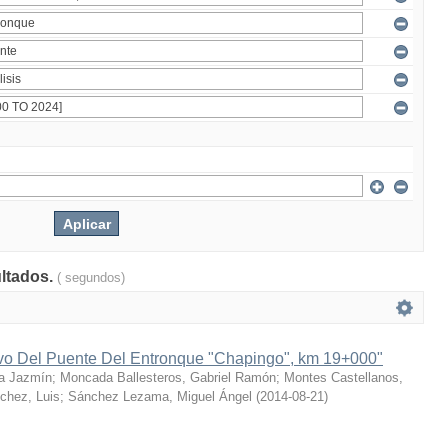
ultados.
( segundos)
ivo Del Puente Del Entronque "Chapingo", km 19+000"
a Jazmín
;
Moncada Ballesteros, Gabriel Ramón
;
Montes Castellanos,
chez, Luis
;
Sánchez Lezama, Miguel Ángel
(
2014-08-21
)