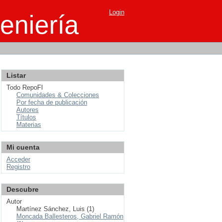
Login
eniería
Listar
Todo RepoFI
Comunidades & Colecciones
Por fecha de publicación
Autores
Títulos
Materias
Mi cuenta
Acceder
Registro
Descubre
Autor
Martínez Sánchez, Luis (1)
Moncada Ballesteros, Gabriel Ramón