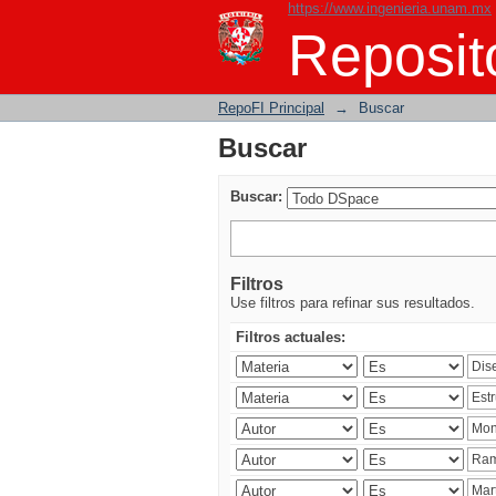
https://www.ingenieria.unam.mx
Buscar
Reposito
RepoFI Principal
→
Buscar
Buscar
Buscar:
Filtros
Use filtros para refinar sus resultados.
Filtros actuales: