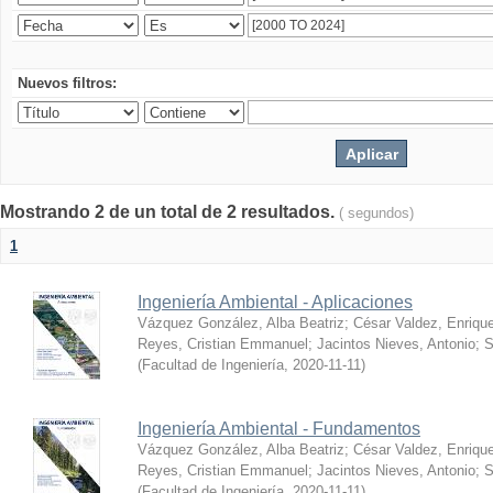
Nuevos filtros:
Mostrando 2 de un total de 2 resultados.
( segundos)
1
Ingeniería Ambiental - Aplicaciones
Vázquez González, Alba Beatriz
;
César Valdez, Enriqu
Reyes, Cristian Emmanuel
;
Jacintos Nieves, Antonio
;
S
(
Facultad de Ingeniería
,
2020-11-11
)
Ingeniería Ambiental - Fundamentos
Vázquez González, Alba Beatriz
;
César Valdez, Enriqu
Reyes, Cristian Emmanuel
;
Jacintos Nieves, Antonio
;
S
(
Facultad de Ingeniería
,
2020-11-11
)