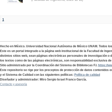
1
Hecho en México. Universidad Nacional Autónoma de México UNAM. Todos lo
Este es un portal integrado a la página web institucional de la Facultad de Ing
distintos sitios web, sean páginas electrónicas personales de investigación o de
los textos como de las páginas electrónicas, son responsabilidad exclusiva de 
Sitio administrado por la Coordinación del Sistema de Bibliotecas F.I.
https://w
Este repositorio se rige por los preceptos de protección de datos contenidos e
y el Sistema de Calidad con las siguientes políticas:
Política de calidad
Diseñador y administrador: Mtro Sergio Israel Franco García.
Contacto y asesoría