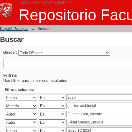
https://www.ingenieria.unam.mx
Buscar
Repositorio Facu
RepoFI Principal
→
Buscar
Buscar
Buscar:
Filtros
Use filtros para refinar sus resultados.
Filtros actuales: