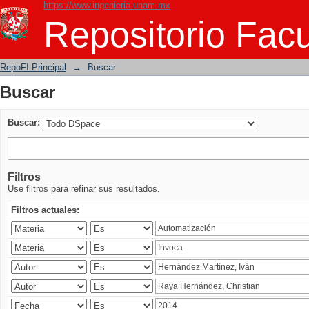
https://www.ingenieria.unam.mx
Buscar
Repositorio Facu
RepoFI Principal
→
Buscar
Buscar
Buscar:
Filtros
Use filtros para refinar sus resultados.
Filtros actuales: