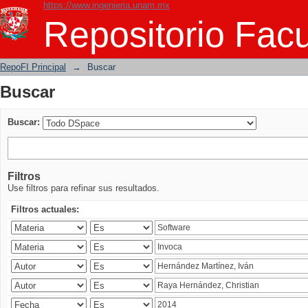
https://www.ingenieria.unam.mx
Buscar
Repositorio Facu
RepoFI Principal
→
Buscar
Buscar
Buscar:
Filtros
Use filtros para refinar sus resultados.
Filtros actuales: