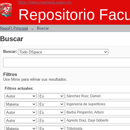
https://www.ingenieria.unam.mx
Buscar
Repositorio Facu
RepoFI Principal
→
Buscar
Buscar
Buscar:
Filtros
Use filtros para refinar sus resultados.
Filtros actuales: