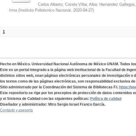
Carlos Alberto
;
Covelo Villar, Alba
;
Hernández Gallegos,
Irma
(
Instituto Politécnico Nacional
,
2020-04-27
)
1
Hecho en México. Universidad Nacional Autónoma de México UNAM. Todos lo
Este es un portal integrado a la página web institucional de la Facultad de Ing
distintos sitios web, sean páginas electrónicas personales de investigación o de
los textos como de las páginas electrónicas, son responsabilidad exclusiva de 
Sitio administrado por la Coordinación del Sistema de Bibliotecas F.I.
https://w
Este repositorio se rige por los preceptos de protección de datos contenidos e
y el Sistema de Calidad con las siguientes políticas:
Política de calidad
Diseñador y administrador: Mtro Sergio Israel Franco García.
Contacto y asesoría