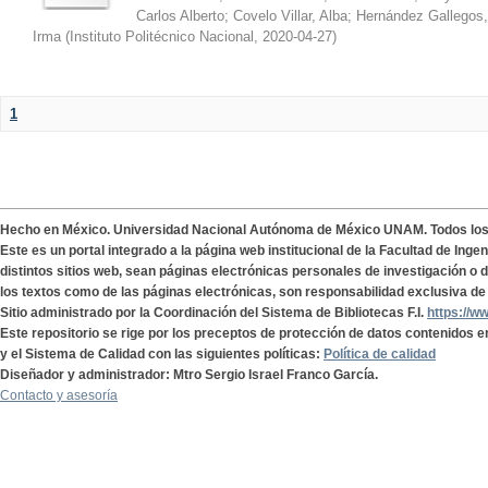
Carlos Alberto
;
Covelo Villar, Alba
;
Hernández Gallegos,
Irma
(
Instituto Politécnico Nacional
,
2020-04-27
)
1
Hecho en México. Universidad Nacional Autónoma de México UNAM. Todos lo
Este es un portal integrado a la página web institucional de la Facultad de Ing
distintos sitios web, sean páginas electrónicas personales de investigación o de
los textos como de las páginas electrónicas, son responsabilidad exclusiva de 
Sitio administrado por la Coordinación del Sistema de Bibliotecas F.I.
https://w
Este repositorio se rige por los preceptos de protección de datos contenidos e
y el Sistema de Calidad con las siguientes políticas:
Política de calidad
Diseñador y administrador: Mtro Sergio Israel Franco García.
Contacto y asesoría