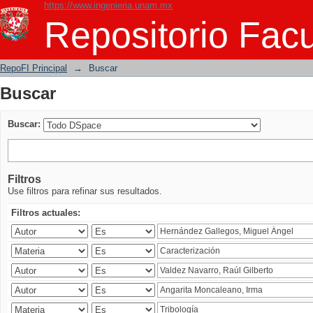
https://www.ingenieria.unam.mx
Buscar
Repositorio Facu
RepoFI Principal
→
Buscar
Buscar
Buscar:
Filtros
Use filtros para refinar sus resultados.
Filtros actuales: