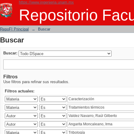
https://www.ingenieria.unam.mx
Buscar
Repositorio Facu
RepoFI Principal
→
Buscar
Buscar
Buscar:
Filtros
Use filtros para refinar sus resultados.
Filtros actuales: