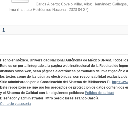
Carlos Alberto
;
Covelo Villar, Alba
;
Hernández Gallegos,
Irma
(
Instituto Politécnico Nacional
,
2020-04-27
)
1
Hecho en México. Universidad Nacional Autónoma de México UNAM. Todos lo
Este es un portal integrado a la página web institucional de la Facultad de Ing
distintos sitios web, sean páginas electrónicas personales de investigación o de
los textos como de las páginas electrónicas, son responsabilidad exclusiva de 
Sitio administrado por la Coordinación del Sistema de Bibliotecas F.I.
https://w
Este repositorio se rige por los preceptos de protección de datos contenidos e
y el Sistema de Calidad con las siguientes políticas:
Política de calidad
Diseñador y administrador: Mtro Sergio Israel Franco García.
Contacto y asesoría