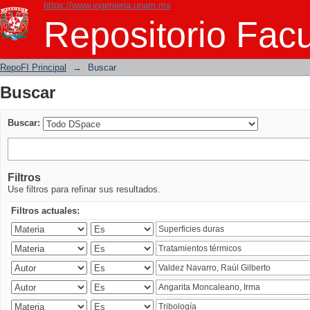
https://www.ingenieria.unam.mx
Buscar
Repositorio Facu
RepoFI Principal
→
Buscar
Buscar
Buscar:
Filtros
Use filtros para refinar sus resultados.
Filtros actuales: