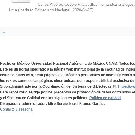
Carlos Alberto
;
Covelo Villar, Alba
;
Hernández Gallegos,
Irma
(
Instituto Politécnico Nacional
,
2020-04-27
)
1
Hecho en México. Universidad Nacional Autónoma de México UNAM. Todos lo
Este es un portal integrado a la página web institucional de la Facultad de Ing
distintos sitios web, sean páginas electrónicas personales de investigación o de
los textos como de las páginas electrónicas, son responsabilidad exclusiva de 
Sitio administrado por la Coordinación del Sistema de Bibliotecas F.I.
https://w
Este repositorio se rige por los preceptos de protección de datos contenidos e
y el Sistema de Calidad con las siguientes políticas:
Política de calidad
Diseñador y administrador: Mtro Sergio Israel Franco García.
Contacto y asesoría