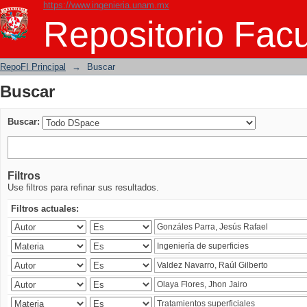
https://www.ingenieria.unam.mx
Buscar
Repositorio Facu
RepoFI Principal
→
Buscar
Buscar
Buscar:
Filtros
Use filtros para refinar sus resultados.
Filtros actuales: