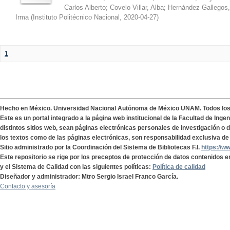
Carlos Alberto
;
Covelo Villar, Alba
;
Hernández Gallegos,
Irma
(
Instituto Politécnico Nacional
,
2020-04-27
)
1
Hecho en México. Universidad Nacional Autónoma de México UNAM. Todos lo
Este es un portal integrado a la página web institucional de la Facultad de Ing
distintos sitios web, sean páginas electrónicas personales de investigación o de
los textos como de las páginas electrónicas, son responsabilidad exclusiva de 
Sitio administrado por la Coordinación del Sistema de Bibliotecas F.I.
https://w
Este repositorio se rige por los preceptos de protección de datos contenidos e
y el Sistema de Calidad con las siguientes políticas:
Política de calidad
Diseñador y administrador: Mtro Sergio Israel Franco García.
Contacto y asesoría