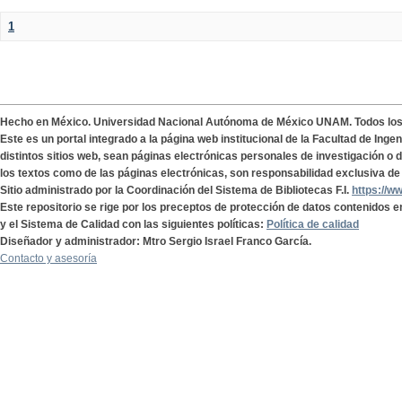
1
Hecho en México. Universidad Nacional Autónoma de México UNAM. Todos lo
Este es un portal integrado a la página web institucional de la Facultad de Ing
distintos sitios web, sean páginas electrónicas personales de investigación o de
los textos como de las páginas electrónicas, son responsabilidad exclusiva de 
Sitio administrado por la Coordinación del Sistema de Bibliotecas F.I.
https://w
Este repositorio se rige por los preceptos de protección de datos contenidos e
y el Sistema de Calidad con las siguientes políticas:
Política de calidad
Diseñador y administrador: Mtro Sergio Israel Franco García.
Contacto y asesoría