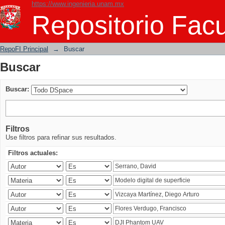
https://www.ingenieria.unam.mx
Buscar
Repositorio Facu
RepoFI Principal
→
Buscar
Buscar
Buscar:
Filtros
Use filtros para refinar sus resultados.
Filtros actuales: