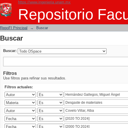
https://www.ingenieria.unam.mx
Buscar
Repositorio Facu
RepoFI Principal
→
Buscar
Buscar
Buscar:
Filtros
Use filtros para refinar sus resultados.
Filtros actuales: