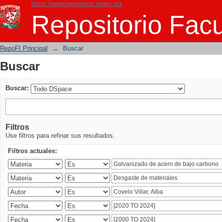
https://www.ingenieria.unam.mx
Buscar
Repositorio Facu
RepoFI Principal
→
Buscar
Buscar
Buscar:
Filtros
Use filtros para refinar sus resultados.
Filtros actuales: