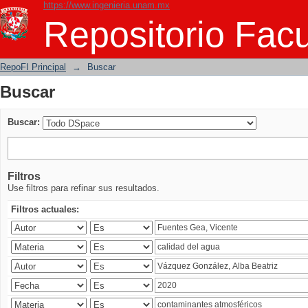
https://www.ingenieria.unam.mx
Buscar
Repositorio Facu
RepoFI Principal
→
Buscar
Buscar
Buscar:
Filtros
Use filtros para refinar sus resultados.
Filtros actuales: