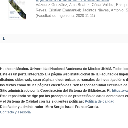
Vázquez González, Alba Beatriz
;
César Valdez, Enriqu
Reyes, Cristian Emmanuel
;
Jacintos Nieves, Antonio
;
S
(
Facultad de Ingeniería
,
2020-11-11
)
1
Hecho en México. Universidad Nacional Autónoma de México UNAM. Todos lo
Este es un portal integrado a la página web institucional de la Facultad de Ing
distintos sitios web, sean páginas electrónicas personales de investigación o de
los textos como de las páginas electrónicas, son responsabilidad exclusiva de 
Sitio administrado por la Coordinación del Sistema de Bibliotecas F.I.
https://w
Este repositorio se rige por los preceptos de protección de datos contenidos e
y el Sistema de Calidad con las siguientes políticas:
Política de calidad
Diseñador y administrador: Mtro Sergio Israel Franco García.
Contacto y asesoría