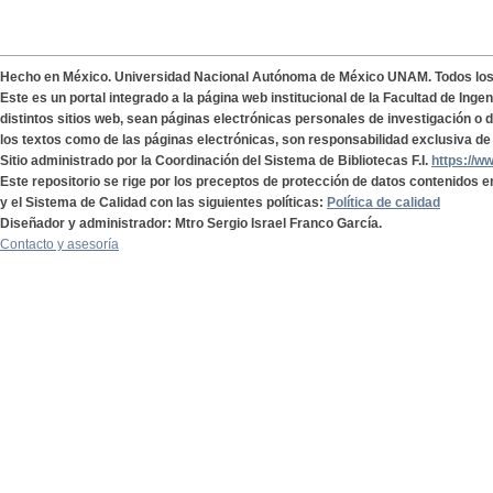
Hecho en México. Universidad Nacional Autónoma de México UNAM. Todos lo
Este es un portal integrado a la página web institucional de la Facultad de Ing
distintos sitios web, sean páginas electrónicas personales de investigación o de
los textos como de las páginas electrónicas, son responsabilidad exclusiva de 
Sitio administrado por la Coordinación del Sistema de Bibliotecas F.I.
https://w
Este repositorio se rige por los preceptos de protección de datos contenidos e
y el Sistema de Calidad con las siguientes políticas:
Política de calidad
Diseñador y administrador: Mtro Sergio Israel Franco García.
Contacto y asesoría