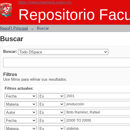
https://www.ingenieria.unam.mx
Buscar
Repositorio Facu
RepoFI Principal
→
Buscar
Buscar
Buscar:
Filtros
Use filtros para refinar sus resultados.
Filtros actuales: