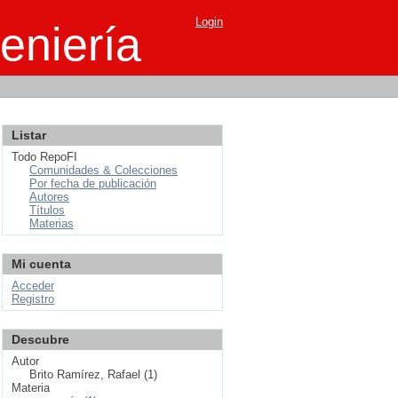
Login
eniería
Listar
Todo RepoFI
Comunidades & Colecciones
Por fecha de publicación
Autores
Títulos
Materias
Mi cuenta
Acceder
Registro
Descubre
Autor
Brito Ramírez, Rafael (1)
Materia