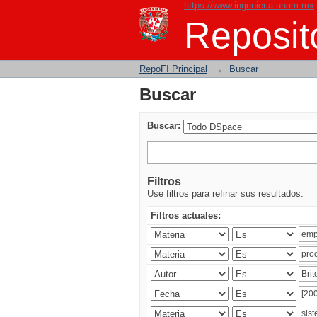
https://www.ingenieria.unam.mx
Buscar
Reposito
RepoFI Principal
→
Buscar
Buscar
Buscar:
Filtros
Use filtros para refinar sus resultados.
Filtros actuales: