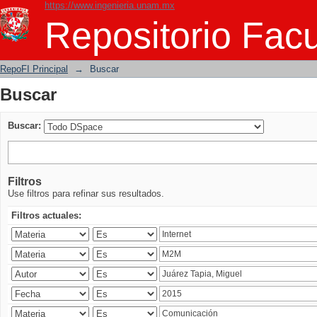
https://www.ingenieria.unam.mx
Buscar
Repositorio Facu
RepoFI Principal
→
Buscar
Buscar
Buscar:
Filtros
Use filtros para refinar sus resultados.
Filtros actuales: