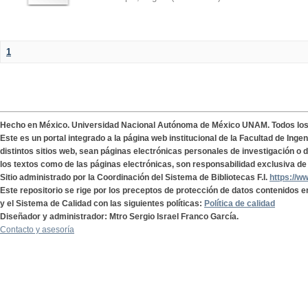
1
Hecho en México. Universidad Nacional Autónoma de México UNAM. Todos lo
Este es un portal integrado a la página web institucional de la Facultad de Ing
distintos sitios web, sean páginas electrónicas personales de investigación o de
los textos como de las páginas electrónicas, son responsabilidad exclusiva de 
Sitio administrado por la Coordinación del Sistema de Bibliotecas F.I.
https://w
Este repositorio se rige por los preceptos de protección de datos contenidos e
y el Sistema de Calidad con las siguientes políticas:
Política de calidad
Diseñador y administrador: Mtro Sergio Israel Franco García.
Contacto y asesoría