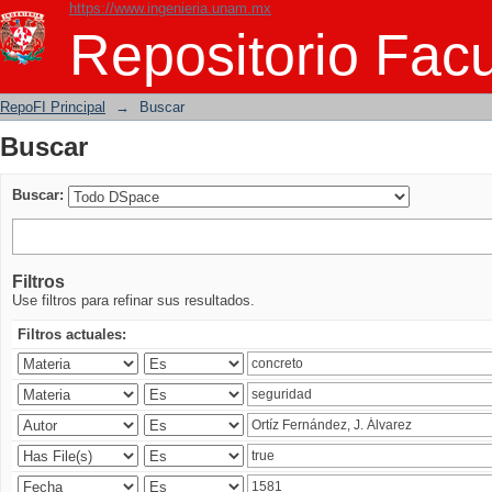
https://www.ingenieria.unam.mx
Buscar
Repositorio Facu
RepoFI Principal
→
Buscar
Buscar
Buscar:
Filtros
Use filtros para refinar sus resultados.
Filtros actuales: