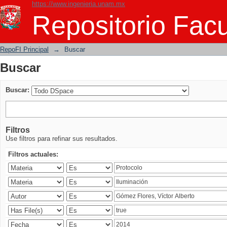
https://www.ingenieria.unam.mx
Buscar
Repositorio Facu
RepoFI Principal
→
Buscar
Buscar
Buscar:
Filtros
Use filtros para refinar sus resultados.
Filtros actuales: