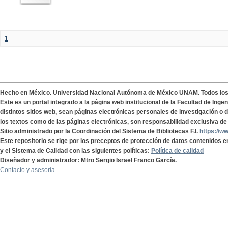
1
Hecho en México. Universidad Nacional Autónoma de México UNAM. Todos lo
Este es un portal integrado a la página web institucional de la Facultad de Ing
distintos sitios web, sean páginas electrónicas personales de investigación o de
los textos como de las páginas electrónicas, son responsabilidad exclusiva de 
Sitio administrado por la Coordinación del Sistema de Bibliotecas F.I.
https://w
Este repositorio se rige por los preceptos de protección de datos contenidos e
y el Sistema de Calidad con las siguientes políticas:
Política de calidad
Diseñador y administrador: Mtro Sergio Israel Franco García.
Contacto y asesoría