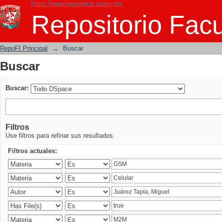
https://www.ingenieria.unam.mx
Buscar
Repositorio Facu
RepoFI Principal
→
Buscar
Buscar
Buscar:
Filtros
Use filtros para refinar sus resultados.
Filtros actuales: