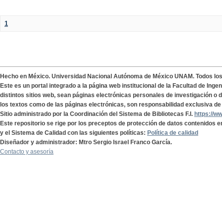
1
Hecho en México. Universidad Nacional Autónoma de México UNAM. Todos lo
Este es un portal integrado a la página web institucional de la Facultad de Ing
distintos sitios web, sean páginas electrónicas personales de investigación o de
los textos como de las páginas electrónicas, son responsabilidad exclusiva de 
Sitio administrado por la Coordinación del Sistema de Bibliotecas F.I.
https://w
Este repositorio se rige por los preceptos de protección de datos contenidos e
y el Sistema de Calidad con las siguientes políticas:
Política de calidad
Diseñador y administrador: Mtro Sergio Israel Franco García.
Contacto y asesoría