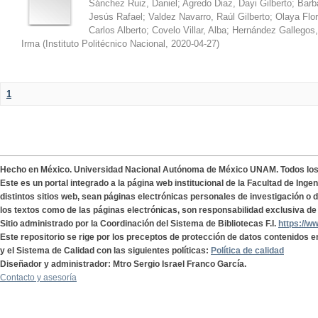
Sánchez Ruiz, Daniel
;
Agredo Diaz, Dayi Gilberto
;
Barb
Jesús Rafael
;
Valdez Navarro, Raúl Gilberto
;
Olaya Flor
Carlos Alberto
;
Covelo Villar, Alba
;
Hernández Gallegos,
Irma
(
Instituto Politécnico Nacional
,
2020-04-27
)
1
Hecho en México. Universidad Nacional Autónoma de México UNAM. Todos lo
Este es un portal integrado a la página web institucional de la Facultad de Ing
distintos sitios web, sean páginas electrónicas personales de investigación o de
los textos como de las páginas electrónicas, son responsabilidad exclusiva de 
Sitio administrado por la Coordinación del Sistema de Bibliotecas F.I.
https://w
Este repositorio se rige por los preceptos de protección de datos contenidos e
y el Sistema de Calidad con las siguientes políticas:
Política de calidad
Diseñador y administrador: Mtro Sergio Israel Franco García.
Contacto y asesoría