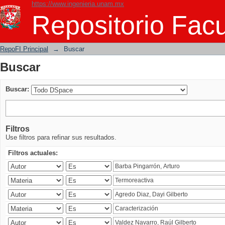
https://www.ingenieria.unam.mx
Buscar
Repositorio Facu
RepoFI Principal
→
Buscar
Buscar
Buscar:
Filtros
Use filtros para refinar sus resultados.
Filtros actuales: