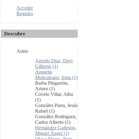
Acceder
Registro
Descubre
Autor
Agredo Diaz, Dayi
Gilberto (1)
Angarita
Moncaleano, Irma (1)
Barba Pingarrón,
Arturo (1)
Covelo Villar, Alba
(1)
Gonzáles Parra, Jesús
Rafael (1)
González Rodriguez,
Carlos Alberto (1)
Hernández Gallegos,
Miguel Ángel (1)
Olaya Flores, Jhon