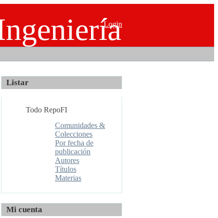
Ingeniería
Login
Listar
Todo RepoFI
Comunidades &
Colecciones
Por fecha de
publicación
Autores
Títulos
Materias
Mi cuenta