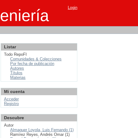
Login
eniería
Listar
Todo RepoFI
Comunidades & Colecciones
Por fecha de publicación
Autores
Títulos
Materias
Mi cuenta
Acceder
Registro
Descubre
Autor
Almaguer Loyola, Luis Fernando (1)
Ramírez Reyes, Andrés Omar (1)