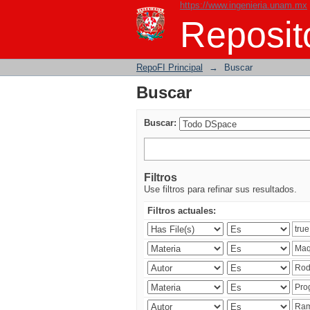
https://www.ingenieria.unam.mx
Buscar
Reposito
RepoFI Principal
→
Buscar
Buscar
Buscar:
Filtros
Use filtros para refinar sus resultados.
Filtros actuales: