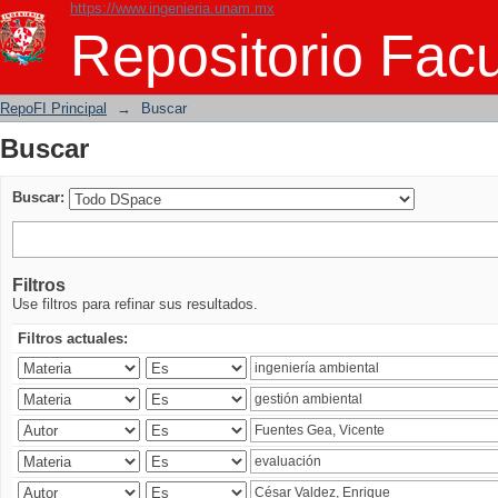
https://www.ingenieria.unam.mx
Buscar
Repositorio Facu
RepoFI Principal
→
Buscar
Buscar
Buscar:
Filtros
Use filtros para refinar sus resultados.
Filtros actuales: