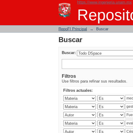
https://www.ingenieria.unam.mx
Buscar
Reposito
RepoFI Principal
→
Buscar
Buscar
Buscar:
Filtros
Use filtros para refinar sus resultados.
Filtros actuales: