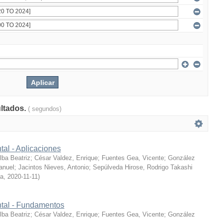
ultados.
( segundos)
tal - Aplicaciones
ba Beatriz
;
César Valdez, Enrique
;
Fuentes Gea, Vicente
;
González
anuel
;
Jacintos Nieves, Antonio
;
Sepúlveda Hirose, Rodrigo Takashi
ía
,
2020-11-11
)
ntal - Fundamentos
ba Beatriz
;
César Valdez, Enrique
;
Fuentes Gea, Vicente
;
González