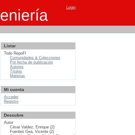
Login
eniería
Listar
Todo RepoFI
Comunidades & Colecciones
Por fecha de publicación
Autores
Títulos
Materias
Mi cuenta
Acceder
Registro
Descubre
Autor
César Valdez, Enrique (2)
Fuentes Gea, Vicente (2)