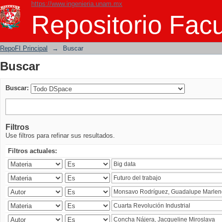
https://www.ingenieria.unam.mx
Buscar
Repositorio Facu
RepoFI Principal
→
Buscar
Buscar
Buscar:
Filtros
Use filtros para refinar sus resultados.
Filtros actuales: