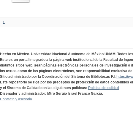
1
Hecho en México. Universidad Nacional Autónoma de México UNAM. Todos lo
Este es un portal integrado a la página web institucional de la Facultad de Ing
distintos sitios web, sean páginas electrónicas personales de investigación o de
los textos como de las páginas electrónicas, son responsabilidad exclusiva de 
Sitio administrado por la Coordinación del Sistema de Bibliotecas F.I.
https://w
Este repositorio se rige por los preceptos de protección de datos contenidos e
y el Sistema de Calidad con las siguientes políticas:
Política de calidad
Diseñador y administrador: Mtro Sergio Israel Franco García.
Contacto y asesoría