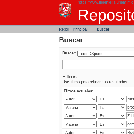
https://www.ingenieria.unam.mx
Buscar
Reposito
RepoFI Principal
→
Buscar
Buscar
Buscar:
Filtros
Use filtros para refinar sus resultados.
Filtros actuales: