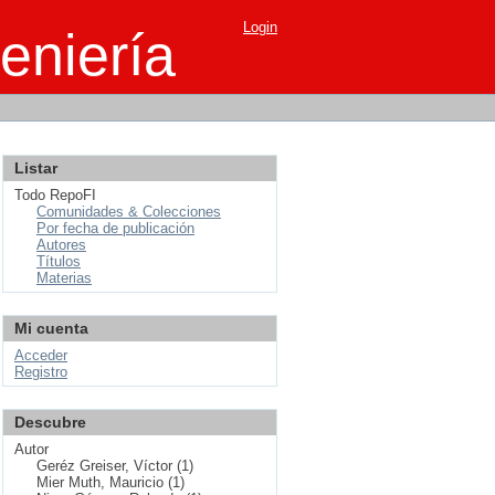
Login
eniería
Listar
Todo RepoFI
Comunidades & Colecciones
Por fecha de publicación
Autores
Títulos
Materias
Mi cuenta
Acceder
Registro
Descubre
Autor
Geréz Greiser, Víctor (1)
Mier Muth, Mauricio (1)