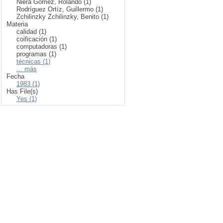
Niera Gómez, Rolando (1)
Rodríguez Ortíz, Guillermo (1)
Zchilinzky Zchilinzky, Benito (1)
Materia
calidad (1)
coificación (1)
computadoras (1)
programas (1)
técnicas (1)
... más
Fecha
1983 (1)
Has File(s)
Yes (1)