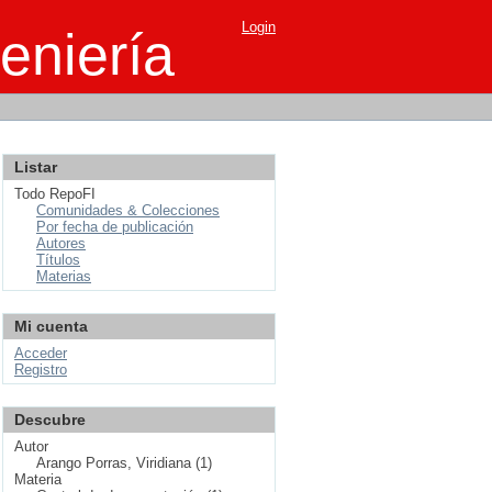
Login
eniería
Listar
Todo RepoFI
Comunidades & Colecciones
Por fecha de publicación
Autores
Títulos
Materias
Mi cuenta
Acceder
Registro
Descubre
Autor
Arango Porras, Viridiana (1)
Materia