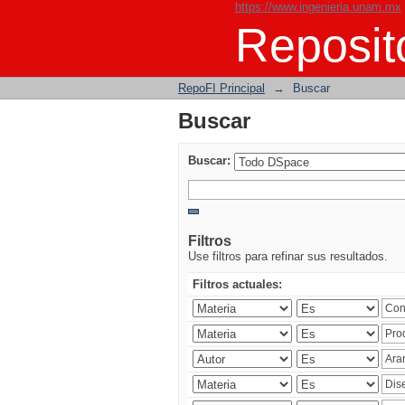
https://www.ingenieria.unam.mx
Buscar
Reposito
RepoFI Principal
→
Buscar
Buscar
Buscar:
Filtros
Use filtros para refinar sus resultados.
Filtros actuales: