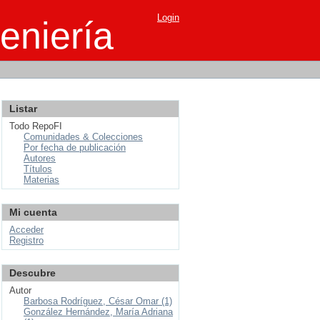
Login
eniería
Listar
Todo RepoFI
Comunidades & Colecciones
Por fecha de publicación
Autores
Títulos
Materias
Mi cuenta
Acceder
Registro
Descubre
Autor
Barbosa Rodríguez, César Omar (1)
González Hernández, María Adriana