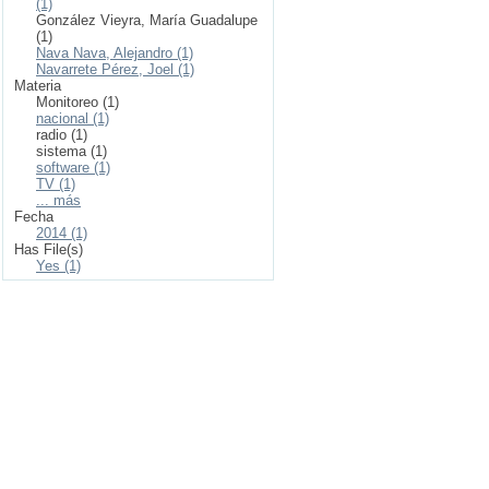
(1)
González Vieyra, María Guadalupe
(1)
Nava Nava, Alejandro (1)
Navarrete Pérez, Joel (1)
Materia
Monitoreo (1)
nacional (1)
radio (1)
sistema (1)
software (1)
TV (1)
... más
Fecha
2014 (1)
Has File(s)
Yes (1)