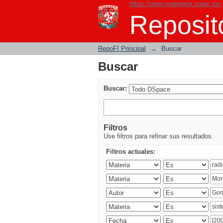
https://www.ingenieria.unam.mx
Buscar
Reposito
RepoFI Principal
→
Buscar
Buscar
Buscar:
Filtros
Use filtros para refinar sus resultados.
Filtros actuales: