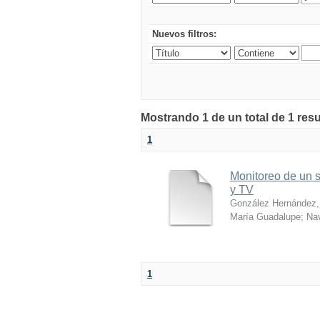
Nuevos filtros:
Mostrando 1 de un total de 1 res
1
Monitoreo de un s
y TV
González Hernández,
María Guadalupe
;
Nav
1