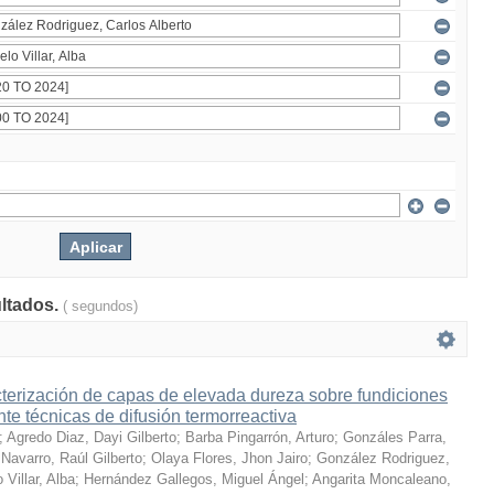
ultados.
( segundos)
terización de capas de elevada dureza sobre fundiciones
te técnicas de difusión termorreactiva
;
Agredo Diaz, Dayi Gilberto
;
Barba Pingarrón, Arturo
;
Gonzáles Parra,
Navarro, Raúl Gilberto
;
Olaya Flores, Jhon Jairo
;
González Rodriguez,
 Villar, Alba
;
Hernández Gallegos, Miguel Ángel
;
Angarita Moncaleano,