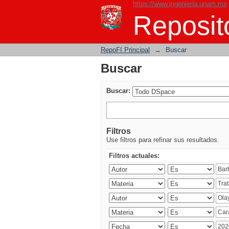
https://www.ingenieria.unam.mx
Buscar
Reposito
RepoFI Principal
→
Buscar
Buscar
Buscar:
Filtros
Use filtros para refinar sus resultados.
Filtros actuales: