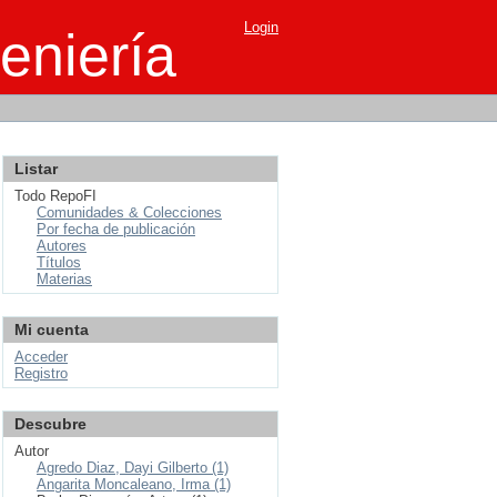
Login
eniería
Listar
Todo RepoFI
Comunidades & Colecciones
Por fecha de publicación
Autores
Títulos
Materias
Mi cuenta
Acceder
Registro
Descubre
Autor
Agredo Diaz, Dayi Gilberto (1)
Angarita Moncaleano, Irma (1)