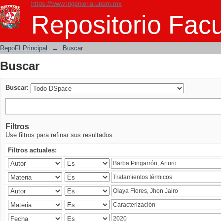
https://www.ingenieria.unam.mx
Buscar
Repositorio Facu
RepoFI Principal
→
Buscar
Buscar
Buscar:
Filtros
Use filtros para refinar sus resultados.
Filtros actuales: