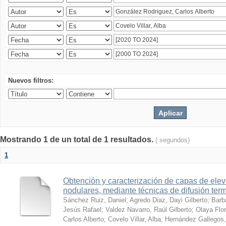
Nuevos filtros:
Mostrando 1 de un total de 1 resultados.
( segundos)
1
Obtención y caracterización de capas de ele
nodulares, mediante técnicas de difusión ter
Sánchez Ruiz, Daniel
;
Agredo Diaz, Dayi Gilberto
;
Barb
Jesús Rafael
;
Valdez Navarro, Raúl Gilberto
;
Olaya Flor
Carlos Alberto
;
Covelo Villar, Alba
;
Hernández Gallegos,