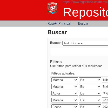
https://www.ingenieria.unam.mx
Buscar
Reposito
RepoFI Principal
→
Buscar
Buscar
Buscar:
Filtros
Use filtros para refinar sus resultados.
Filtros actuales: