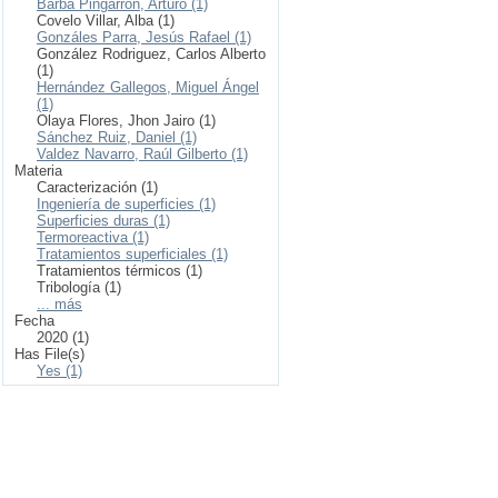
Barba Pingarrón, Arturo (1)
Covelo Villar, Alba (1)
Gonzáles Parra, Jesús Rafael (1)
González Rodriguez, Carlos Alberto
(1)
Hernández Gallegos, Miguel Ángel
(1)
Olaya Flores, Jhon Jairo (1)
Sánchez Ruiz, Daniel (1)
Valdez Navarro, Raúl Gilberto (1)
Materia
Caracterización (1)
Ingeniería de superficies (1)
Superficies duras (1)
Termoreactiva (1)
Tratamientos superficiales (1)
Tratamientos térmicos (1)
Tribología (1)
... más
Fecha
2020 (1)
Has File(s)
Yes (1)