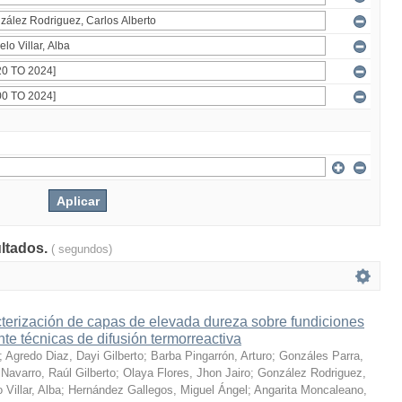
ultados.
( segundos)
terización de capas de elevada dureza sobre fundiciones
te técnicas de difusión termorreactiva
;
Agredo Diaz, Dayi Gilberto
;
Barba Pingarrón, Arturo
;
Gonzáles Parra,
Navarro, Raúl Gilberto
;
Olaya Flores, Jhon Jairo
;
González Rodriguez,
 Villar, Alba
;
Hernández Gallegos, Miguel Ángel
;
Angarita Moncaleano,