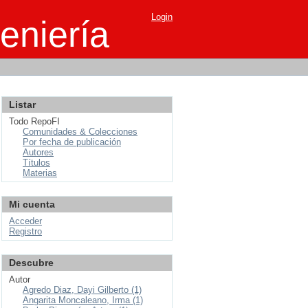
Login
eniería
Listar
Todo RepoFI
Comunidades & Colecciones
Por fecha de publicación
Autores
Títulos
Materias
Mi cuenta
Acceder
Registro
Descubre
Autor
Agredo Diaz, Dayi Gilberto (1)
Angarita Moncaleano, Irma (1)