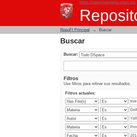
https://www.ingenieria.unam.mx
Buscar
Reposito
RepoFI Principal
→
Buscar
Buscar
Buscar:
Filtros
Use filtros para refinar sus resultados.
Filtros actuales: