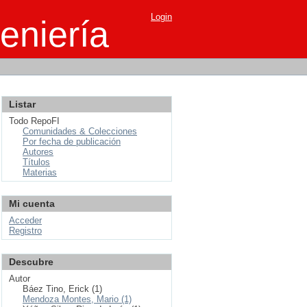
Login
eniería
Listar
Todo RepoFI
Comunidades & Colecciones
Por fecha de publicación
Autores
Títulos
Materias
Mi cuenta
Acceder
Registro
Descubre
Autor
Báez Tino, Erick (1)
Mendoza Montes, Mario (1)