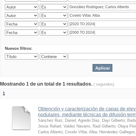
Nuevos filtros:
Mostrando 1 de un total de 1 resultados.
( segundos)
1
Obtención y caracterización de capas de ele
nodulares, mediante técnicas de difusión ter
Sánchez Ruiz, Daniel
;
Agredo Diaz, Dayi Gilberto
;
Barb
Jesús Rafael
;
Valdez Navarro, Raúl Gilberto
;
Olaya Flor
Carlos Alberto
;
Covelo Villar, Alba
;
Hernández Gallegos,