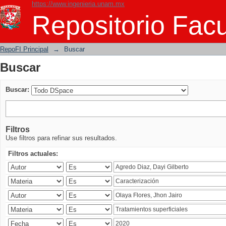
https://www.ingenieria.unam.mx
Buscar
Repositorio Facu
RepoFI Principal
→
Buscar
Buscar
Buscar:
Filtros
Use filtros para refinar sus resultados.
Filtros actuales: