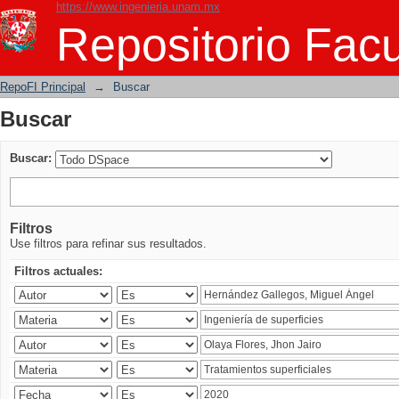
https://www.ingenieria.unam.mx
Buscar
Repositorio Facu
RepoFI Principal
→
Buscar
Buscar
Buscar:
Filtros
Use filtros para refinar sus resultados.
Filtros actuales: