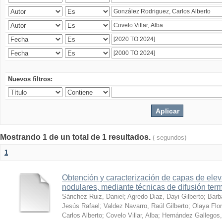
Nuevos filtros:
Mostrando 1 de un total de 1 resultados.
( segundos)
1
Obtención y caracterización de capas de ele
nodulares, mediante técnicas de difusión ter
Sánchez Ruiz, Daniel
;
Agredo Diaz, Dayi Gilberto
;
Barb
Jesús Rafael
;
Valdez Navarro, Raúl Gilberto
;
Olaya Flor
Carlos Alberto
;
Covelo Villar, Alba
;
Hernández Gallegos,