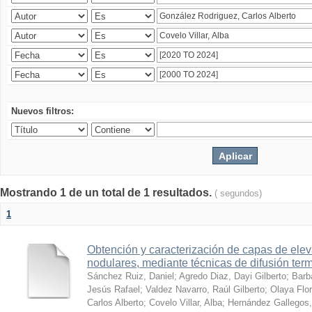
Nuevos filtros:
Mostrando 1 de un total de 1 resultados.
( segundos)
1
Obtención y caracterización de capas de ele
nodulares, mediante técnicas de difusión ter
Sánchez Ruiz, Daniel
;
Agredo Diaz, Dayi Gilberto
;
Barb
Jesús Rafael
;
Valdez Navarro, Raúl Gilberto
;
Olaya Flor
Carlos Alberto
;
Covelo Villar, Alba
;
Hernández Gallegos,