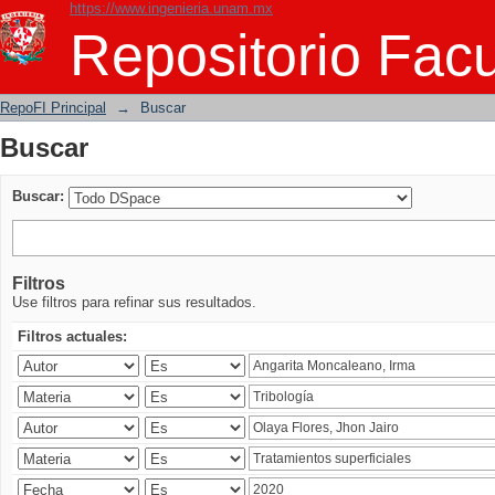
https://www.ingenieria.unam.mx
Buscar
Repositorio Facu
RepoFI Principal
→
Buscar
Buscar
Buscar:
Filtros
Use filtros para refinar sus resultados.
Filtros actuales: