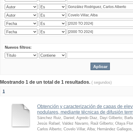
Nuevos filtros:
Mostrando 1 de un total de 1 resultados.
( segundos)
1
Obtención y caracterización de capas de ele
nodulares, mediante técnicas de difusión ter
Sánchez Ruiz, Daniel
;
Agredo Diaz, Dayi Gilberto
;
Barb
Jesús Rafael
;
Valdez Navarro, Raúl Gilberto
;
Olaya Flor
Carlos Alberto
;
Covelo Villar, Alba
;
Hernández Gallegos,