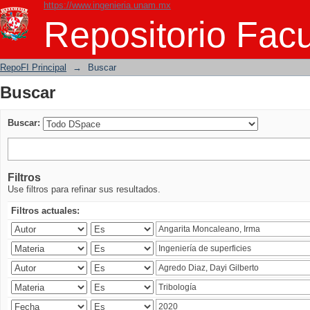
https://www.ingenieria.unam.mx
Buscar
Repositorio Facu
RepoFI Principal
→
Buscar
Buscar
Buscar:
Filtros
Use filtros para refinar sus resultados.
Filtros actuales: