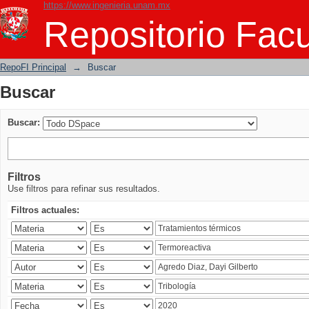
https://www.ingenieria.unam.mx
Buscar
Repositorio Facu
RepoFI Principal
→
Buscar
Buscar
Buscar:
Filtros
Use filtros para refinar sus resultados.
Filtros actuales: