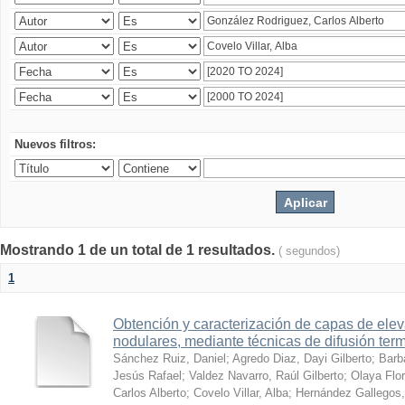
Nuevos filtros:
Mostrando 1 de un total de 1 resultados.
( segundos)
1
Obtención y caracterización de capas de ele
nodulares, mediante técnicas de difusión ter
Sánchez Ruiz, Daniel
;
Agredo Diaz, Dayi Gilberto
;
Barb
Jesús Rafael
;
Valdez Navarro, Raúl Gilberto
;
Olaya Flor
Carlos Alberto
;
Covelo Villar, Alba
;
Hernández Gallegos,