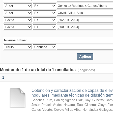
Nuevos filtros:
Mostrando 1 de un total de 1 resultados.
( segundos)
1
Obtención y caracterización de capas de ele
nodulares, mediante técnicas de difusión ter
Sánchez Ruiz, Daniel
;
Agredo Diaz, Dayi Gilberto
;
Barb
Jesús Rafael
;
Valdez Navarro, Raúl Gilberto
;
Olaya Flor
Carlos Alberto
;
Covelo Villar, Alba
;
Hernández Gallegos,