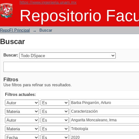
https://www.ingenieria.unam.mx
Buscar
Repositorio Facu
RepoFI Principal
→
Buscar
Buscar
Buscar:
Filtros
Use filtros para refinar sus resultados.
Filtros actuales: