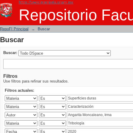
https://www.ingenieria.unam.mx
Buscar
Repositorio Facu
RepoFI Principal
→
Buscar
Buscar
Buscar:
Filtros
Use filtros para refinar sus resultados.
Filtros actuales: