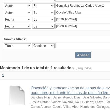
Nuevos filtros:
Mostrando 1 de un total de 1 resultados.
( segundos)
1
Obtención y caracterización de capas de ele
nodulares, mediante técnicas de difusión ter
Sánchez Ruiz, Daniel
;
Agredo Diaz, Dayi Gilberto
;
Barb
Jesús Rafael
;
Valdez Navarro, Raúl Gilberto
;
Olaya Flor
Carlos Alberto
;
Covelo Villar, Alba
;
Hernández Gallegos,